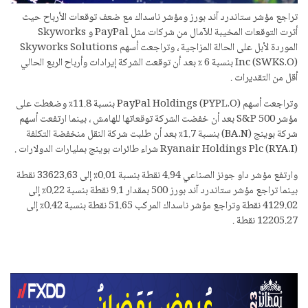
تراجع مؤشر ستاندرد آند بورز ومؤشر ناسداك مع ضعف توقعات الأرباح حيث
أثرت التوقعات المخيبة للآمال من شركات مثل PayPal و Skyworks
الموردة لأبل على الحالة المزاجية ، وتراجعت أسهم Skyworks Solutions
Inc (SWKS.O) بنسبة 6 ٪ بعد أن توقعت الشركة إيرادات وأرباح الربع الحالي
أقل من التقديرات .
وتراجعت أسهم PayPal Holdings (PYPL.O) بنسبة 11.8٪ وضغطت على
مؤشر S&P 500 بعد أن خفضت الشركة توقعاتها للهامش ، بينما ارتفعت أسهم
شركة بوينج (BA.N) بنسبة 1.7٪ بعد أن طلبت شركة النقل منخفضة التكلفة
Ryanair Holdings Plc (RYA.I) شراء طائرات بوينج بمليارات الدولارات .
وارتفع مؤشر داو جونز الصناعي 4.94 نقطة بنسبة 0.01٪ إلى 33623.63 نقطة
بينما تراجع مؤشر ستاندرد آند بورز 500 بمقدار 9.1 نقطة بنسبة 0.22٪ إلى
4129.02 نقطة وتراجع مؤشر ناسداك المركب 51.65 نقطة بنسبة 0.42٪ إلى
12205.27 نقطة .