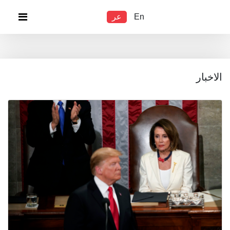
En
عر
الاخبار