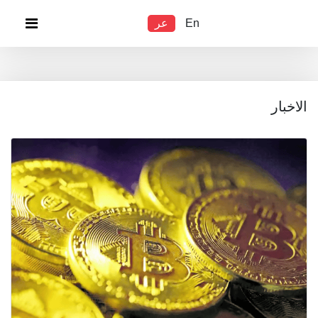
En
عر
الاخبار