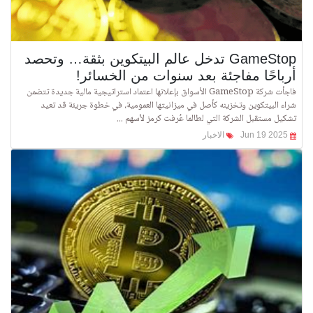
GameStop تدخل عالم البيتكوين بثقة… وتحصد
أرباحًا مفاجئة بعد سنوات من الخسائر!
فاجأت شركة GameStop الأسواق بإعلانها اعتماد استراتيجية مالية جديدة تتضمن
شراء البيتكوين وتخزينه كأصل في ميزانيتها العمومية، في خطوة جريئة قد تعيد
تشكيل مستقبل الشركة التي لطالما عُرفت كرمز لأسهم ...
Jun 19 2025
الاخبار