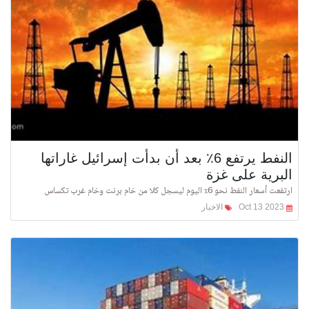
النفط يرتفع 6٪ بعد أن بدأت إسرائيل غاراتها
البرية على غزة
ارتفعت أسعار النفط نحو 6٪ اليوم ليسجل كلا من خام برنت وخام غرب تكساس
Oct 13 2023
الاخبار