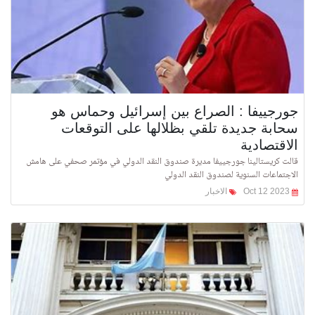
جورجييفا : الصراع بين إسرائيل وحماس هو
سحابة جديدة تلقي بظلالها على التوقعات
الاقتصادية
قالت كريستالينا جورجييفا مديرة صندوق النقد الدولي في مؤتمر صحفي على هامش
الاجتماعات السنوية لصندوق النقد الدولي
Oct 12 2023
الاخبار