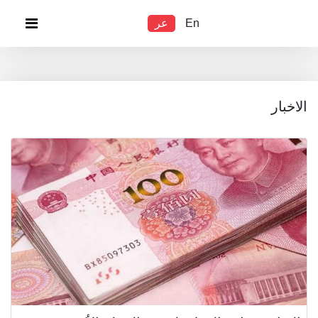
En
عر
الاخبار